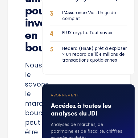
pour
3
L’Assurance Vie : Un guide
investir
complet
en
4
FLUX crypto: Tout savoir
bourse
5
Hedera (HBAR) prêt à exploser
? Un record de 164 millions de
transactions quotidiennes
Nous
le
savons,
le
ABONNEMENT
marché
Accédez à toutes les
boursier
analyses du JDI
peut
Analyses de marchés, de
être
patrimoine et de fiscalité, chiffres