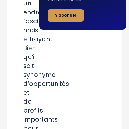
sourcés et datés.
un
endroit
S'abonner
fascinant
mais
effrayant.
Bien
qu’il
soit
synonyme
d’opportunités
et
de
profits
importants
pour