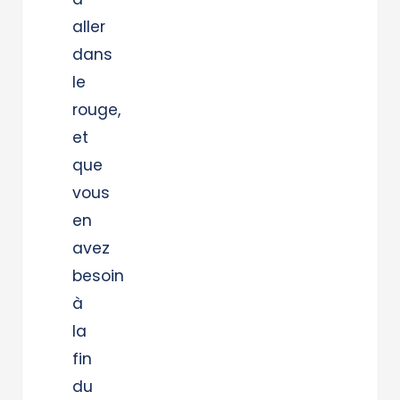
aller
dans
le
rouge,
et
que
vous
en
avez
besoin
à
la
fin
du