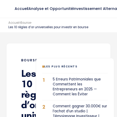
Accueil
Analyse et Opportunité
Investissement Alterna
Accueil
›
Bourse
›
Les 10 règles d’or universelles pour investir en bourse
BOURSE
LES PLUS RÉCENTS
Les
1
5 Erreurs Patrimoniales que
10
Commettent les
Entrepreneurs en 2025 —
règles
Comment les Éviter
d’or
2
Comment gagner 30.000€ sur
l’achat d’un studio |
universelles
Témoignage Investisseur |