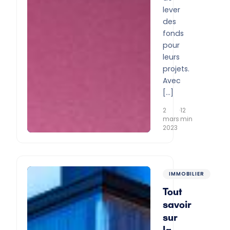
lever
des
fonds
pour
leurs
projets.
Avec
[…]
2
·
12
mars
min
2023
IMMOBILIER
Tout
savoir
sur
la