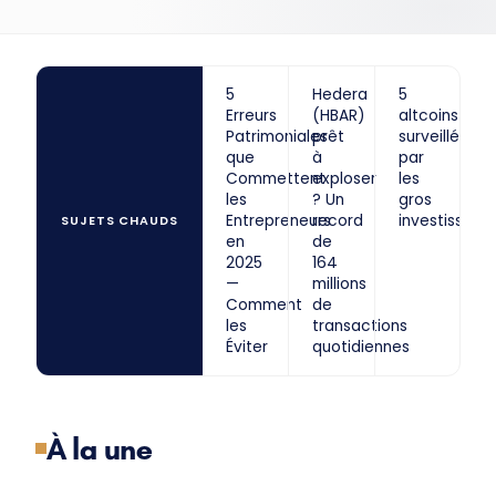
5
Hedera
5
Erreurs
(HBAR)
altcoins
Patrimoniales
prêt
surveillés
que
à
par
Commettent
exploser
les
les
? Un
gros
Entrepreneurs
record
investisseurs
SUJETS CHAUDS
en
de
2025
164
—
millions
Comment
de
les
transactions
Éviter
quotidiennes
À la une