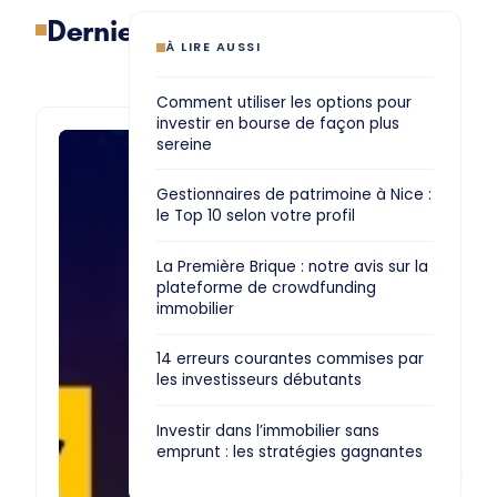
Derniers articles
À LIRE AUSSI
Comment utiliser les options pour
investir en bourse de façon plus
sereine
CRYPTO
Crypto-
Gestionnaires de patrimoine à Nice :
monnaies:
le Top 10 selon votre profil
est-
ce
La Première Brique : notre avis sur la
plateforme de crowdfunding
le
immobilier
moment
d’investir
14 erreurs courantes commises par
en
les investisseurs débutants
cryptos
?
Investir dans l’immobilier sans
emprunt : les stratégies gagnantes
L’approbation
des