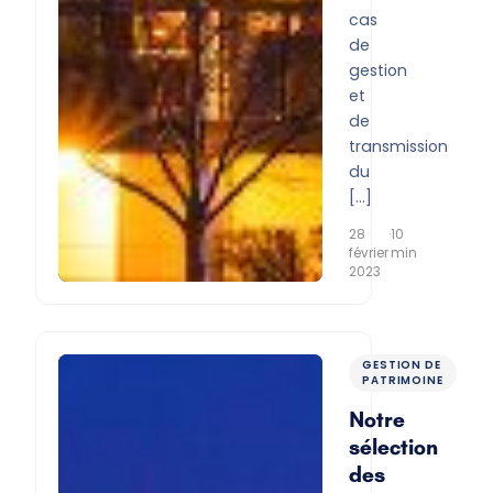
cas
de
gestion
et
de
transmission
du
[…]
28
·
10
février
min
2023
GESTION DE
PATRIMOINE
Notre
sélection
des