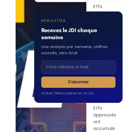
ETFs
est
une
NEWSLETTER
avancée
Recevez le JDI chaque
historique
semaine
pour
Une analyse par semaine, chiffres
les
sourcés, zéro bruit.
crypto-
monnaies.
Les
volumes
rassemblés
S'abonner
sur
Gratuit. Désinscription en un clic.
les
11
ETFs
approuvés
ont
accumulé