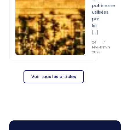
patrimoine
utilisées
par
les
[…]
24
·
7
février
min
2023
Voir tous les articles