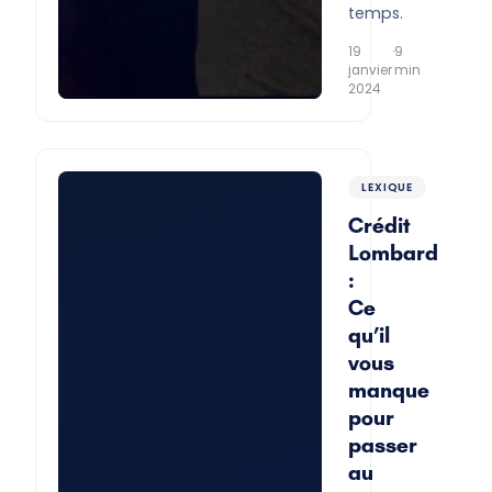
temps.
19
·
9
janvier
min
2024
LEXIQUE
Crédit
Lombard
:
Ce
qu’il
vous
manque
pour
passer
au