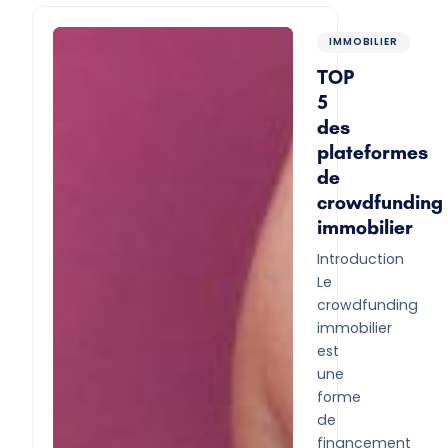
IMMOBILIER
TOP
5
des
plateformes
de
crowdfunding
immobilier
Introduction
Le
crowdfunding
immobilier
est
une
forme
de
financement