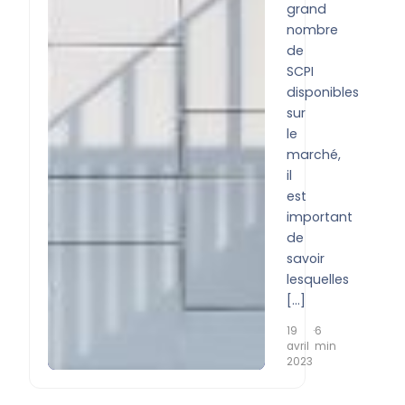
grand
nombre
de
SCPI
disponibles
sur
le
marché,
il
est
important
de
savoir
lesquelles
[…]
19
·
6
avril
min
2023