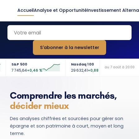
Accueil
Analyse et Opportunité
Investissement Alterna
S'abonner à la newsletter
S&P 500
Nasdaq 100
Euro Stox
au 7 août à 20:00
7 745,64
29 632,41
6 523,86
+0,46 %
+0,88 %
+0
Comprendre les marchés,
décider mieux
Des analyses chiffrées et sourcées pour gérer son
épargne et son patrimoine à court, moyen et long
terme.