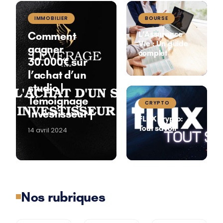
IMMOBILIER
BOURSE
Comment
L’Assurance
Vie : Un guide
gagner
complet
30.000€ sur
l’achat d’un
studio |
Témoignage
CRYPTO
Investisseur |
FLUX crypto:
Tout savoir
14 avril 2024
Nos rubriques