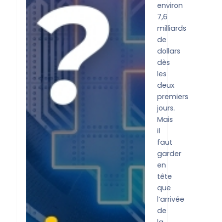
environ
7,6
milliards
de
dollars
dès
les
deux
premiers
jours.
Mais
il
faut
garder
en
tête
que
l’arrivée
de