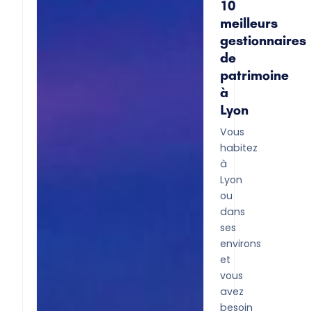
10
meilleurs
gestionnaires
de
patrimoine
à
Lyon
Vous
habitez
à
Lyon
ou
dans
ses
environs
et
vous
avez
besoin