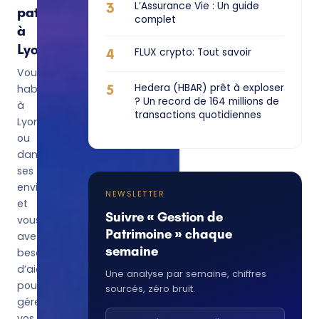
3
L’Assurance Vie : Un guide
patrimoine
complet
à
Lyon
4
FLUX crypto: Tout savoir
Vous
5
Hedera (HBAR) prêt à exploser
habitez
? Un record de 164 millions de
à
transactions quotidiennes
Lyon
ou
dans
ses
environs
NEWSLETTER
et
Suivre « Gestion de
vous
Patrimoine » chaque
avez
semaine
besoin
d’aide
Une analyse par semaine, chiffres
pour
sourcés, zéro bruit.
gérer
vos