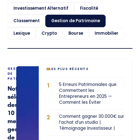
Investissement Alternatif
Fiscalité
Classement
Gestion de Patrimoine
Lexique
Crypto
Bourse
Immobilier
GESTION
LES PLUS RÉCENTS
DE
PATRIMOINE
1
5 Erreurs Patrimoniales que
Notre
Commettent les
sélection
Entrepreneurs en 2025 —
Comment les Éviter
des
10
2
Comment gagner 30.000€ sur
meilleurs
l’achat d’un studio |
gestionnaires
Témoignage Investisseur |
de