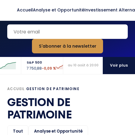
Accueil
Analyse et Opportunité
Investissement Alterna
S'abonner à la newsletter
S&P 500
Nasdaq 100
Voir plus
au 10 août à 20:00
7 750,88
29 650,25
−0,09 %
−0,24 %
ACCUEIL
·
GESTION DE PATRIMOINE
GESTION DE
PATRIMOINE
Tout
Analyse et Opportunité