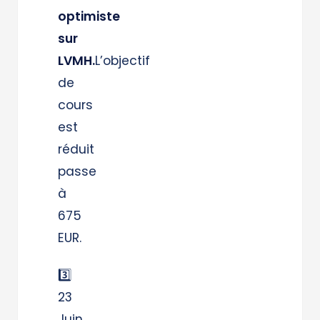
optimiste
sur
LVMH.
L’objectif
de
cours
est
réduit
passe
à
675
EUR.
3️⃣
23
Juin