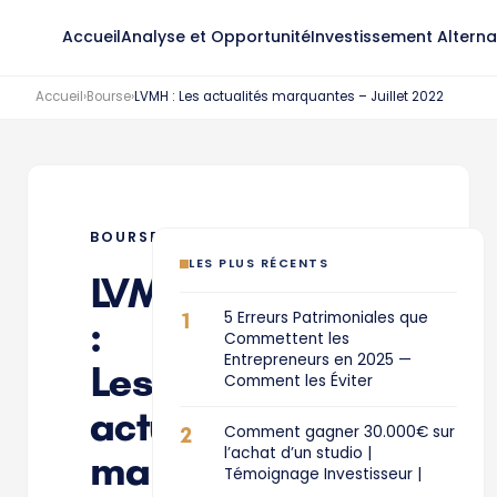
Accueil
Analyse et Opportunité
Investissement Alterna
Accueil
›
Bourse
›
LVMH : Les actualités marquantes – Juillet 2022
BOURSE
LES PLUS RÉCENTS
LVMH
1
5 Erreurs Patrimoniales que
:
Commettent les
Entrepreneurs en 2025 —
Les
Comment les Éviter
actualités
2
Comment gagner 30.000€ sur
l’achat d’un studio |
marquantes
Témoignage Investisseur |