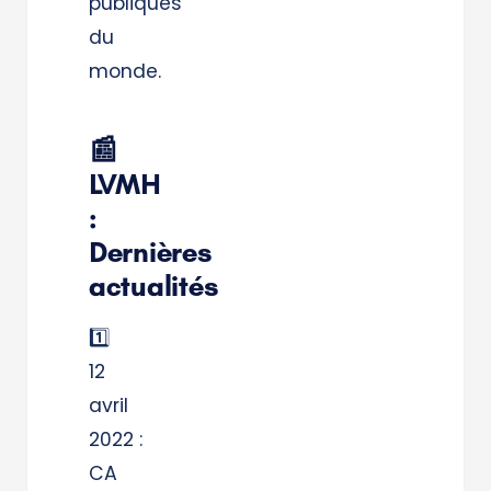
publiques
du
monde.
📰
LVMH
:
Dernières
actualités
1️⃣
12
avril
2022 :
CA