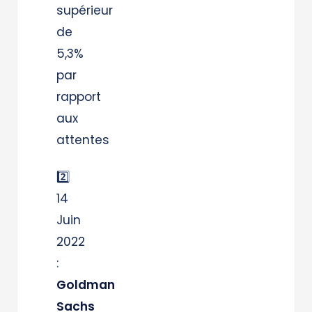
supérieur
de
5,3%
par
rapport
aux
attentes ​
2️⃣
14
Juin
2022 ​
:
Goldman
Sachs