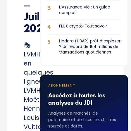
–
3
L’Assurance Vie : Un guide
Juillet
complet
2022
4
FLUX crypto: Tout savoir
5
Hedera (HBAR) prêt à exploser
🎭
? Un record de 164 millions de
transactions quotidiennes
LVMH
en
quelques
lignes
ABONNEMENT
LVMH
Accédez à toutes les
Moët
analyses du JDI
Hennessy
Analyses de marchés, de
Louis
patrimoine et de fiscalité, chiffres
Vuitton
sourcés et datés.