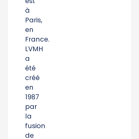
est
à
Paris,
en
France.
LVMH
a
été
créé
en
1987
par
la
fusion
de