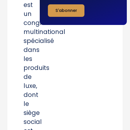
est
S'abonner
un
conglomérat
multinational
spécialisé
dans
les
produits
de
luxe,
dont
le
siège
social