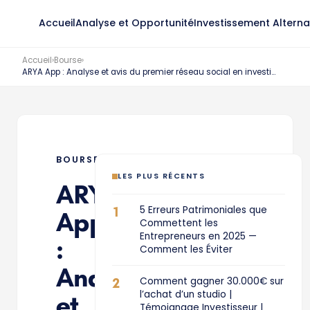
Accueil
Analyse et Opportunité
Investissement Alterna
Accueil
›
Bourse
›
ARYA App : Analyse et avis du premier réseau social en investissement
BOURSE
LES PLUS RÉCENTS
ARYA
1
5 Erreurs Patrimoniales que
App
Commettent les
Entrepreneurs en 2025 —
:
Comment les Éviter
Analyse
2
Comment gagner 30.000€ sur
l’achat d’un studio |
et
Témoignage Investisseur |