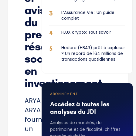
avis
3
L’Assurance Vie : Un guide
du
complet
premier
4
FLUX crypto: Tout savoir
réseau
5
Hedera (HBAR) prêt à exploser
? Un record de 164 millions de
social
transactions quotidiennes
en
investissement
ABONNEMENT
ARYA
Accédez à toutes les
ARYA
analyses du JDI
fournit
Analyses de marchés, de
un
patrimoine et de fiscalité, chiffres