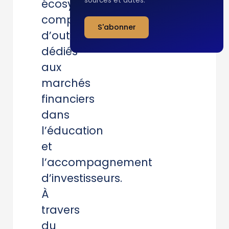
sourcés et datés.
écosystème
complet
S'abonner
d’outils
dédiés
aux
marchés
financiers
dans
l’éducation
et
l’accompagnement
d’investisseurs.
À
travers
du