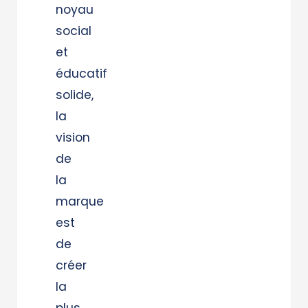
noyau
social
et
éducatif
solide,
la
vision
de
la
marque
est
de
créer
la
plus