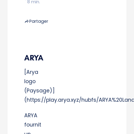
8 min.
Partager
ARYA
[Arya
logo
(Paysage)]
(https://play.arya.xyz/hubfs/ARYA%20
ARYA
fournit