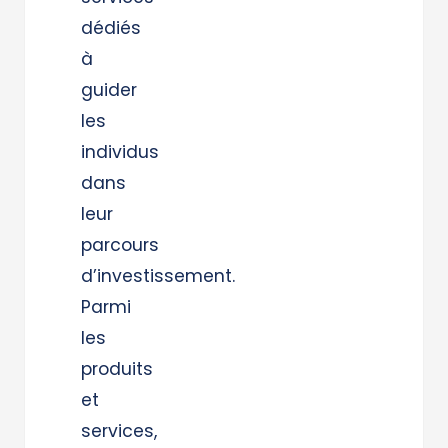
dédiés
à
guider
les
individus
dans
leur
parcours
d’investissement.
Parmi
les
produits
et
services,