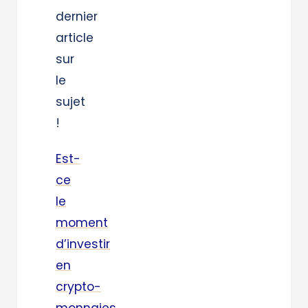
dernier
article
sur
le
sujet
!
Est-
ce
le
moment
d’investir
en
crypto-