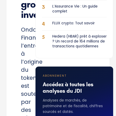
gros
3
L’Assurance Vie : Un guide
investisseurs
complet
4
FLUX crypto: Tout savoir
Ondo
5
Hedera (HBAR) prêt à exploser
Finance,
? Un record de 164 millions de
l’entreprise
transactions quotidiennes
à
l’origine
du
ABONNEMENT
token,
Accédez à toutes les
est
analyses du JDI
soutenue
Analyses de marchés, de
par
patrimoine et de fiscalité, chiffres
des
sourcés et datés.