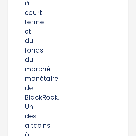
à
court
terme
et
du
fonds
du
marché
monétaire
de
BlackRock.
Un
des
altcoins
à