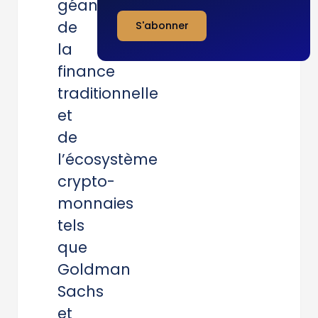
géants
de
S'abonner
la
finance
traditionnelle
et
de
l’écosystème
crypto-
monnaies
tels
que
Goldman
Sachs
et