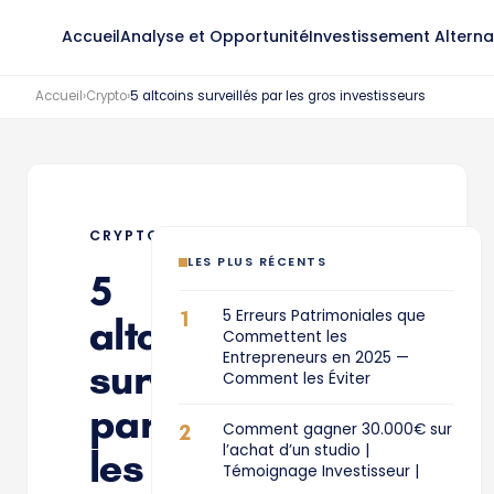
Accueil
Analyse et Opportunité
Investissement Alterna
Accueil
›
Crypto
›
5 altcoins surveillés par les gros investisseurs
CRYPTO
LES PLUS RÉCENTS
5
1
5 Erreurs Patrimoniales que
altcoins
Commettent les
Entrepreneurs en 2025 —
surveillés
Comment les Éviter
par
2
Comment gagner 30.000€ sur
l’achat d’un studio |
les
Témoignage Investisseur |