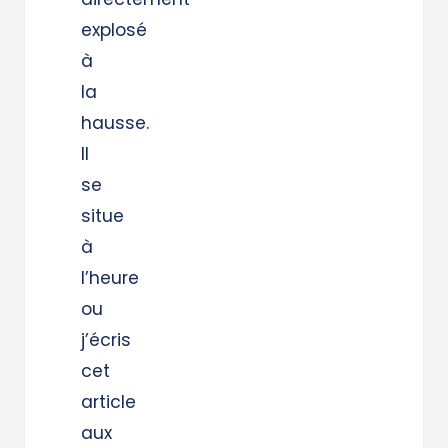
explosé
à
la
hausse.
Il
se
situe
à
l’heure
ou
j’écris
cet
article
aux